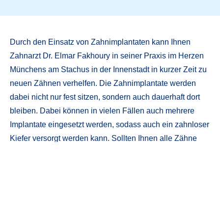
Durch den Einsatz von Zahnimplantaten kann Ihnen
Zahnarzt Dr. Elmar Fakhoury in seiner Praxis im Herzen
Münchens am Stachus in der Innenstadt in kurzer Zeit zu
neuen Zähnen verhelfen. Die Zahnimplantate werden
dabei nicht nur fest sitzen, sondern auch dauerhaft dort
bleiben. Dabei können in vielen Fällen auch mehrere
Implantate eingesetzt werden, sodass auch ein zahnloser
Kiefer versorgt werden kann. Sollten Ihnen alle Zähne
fehlen, können wir Ihnen mithilfe von Zahnimplantaten
mehr Sicherheit geben, sodass Sie Ihre Prothesen sicher
tragen können. Verlassen Sie sich bei dieser modernen
Behandlungsmethode auf die weitreichenden
Kompetenzen von Zahnarzt Dr. Elmar Fakhoury und