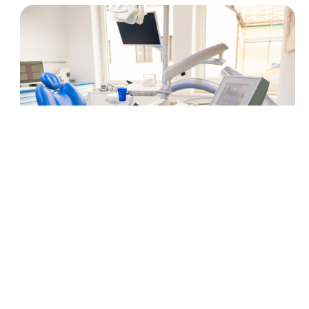
Zahnarzt Dr. Elmar Fakhoury und sein Team in München
im Zentrum arbeiten daher auch mit digitaler Diagnostik.
Die digitale Diagnostik ermöglicht es, mit reduzierter oder
gänzlich ohne Röntgenstrahlung auszukommen und
dabei exakte Informationen über die Knochensituation