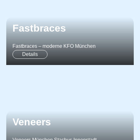
Fastbraces
Fastbraces – moderne KFO München
Details
Veneers
Veneers München Stachus Innenstadt